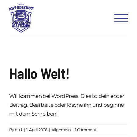
Skip
to
content
Hallo Welt!
Willkommen bei WordPress. Dies ist dein erster
Beitrag. Bearbeite oder lösche ihn und beginne
mit dem Schreiben!
By
bosl
|
1. April 2026
|
Allgemein
|
1 Comment