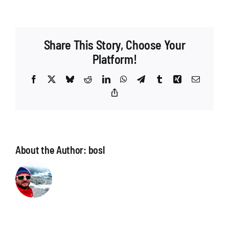
Share This Story, Choose Your
Platform!
Facebook
X
Bluesky
Reddit
LinkedIn
WhatsApp
Telegram
Tumblr
Xing
Email
Copy
Link
About the Author:
bosl