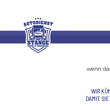
Skip
to
content
wenn das
WIR KÜ
DAMIT SI