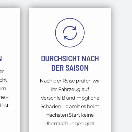
N
DURCHSICHT NACH
DER SAISON
er
cht
Nach der Reise prüfen wir
ern
Ihr Fahrzeug auf
he –
Verschleiß und mögliche
löst.
Schäden – damit es beim
nächsten Start keine
Überraschungen gibt.