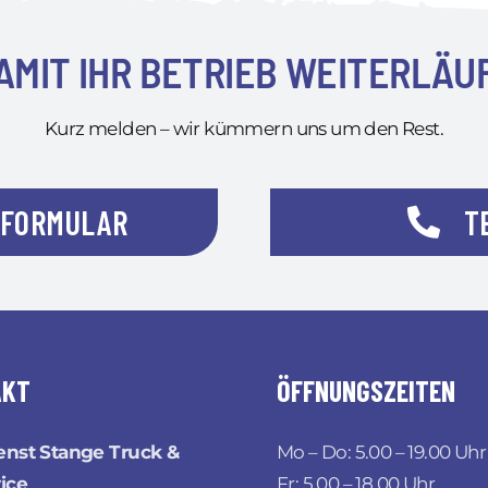
AMIT IHR BETRIEB WEITERLÄU
Kurz melden – wir kümmern uns um den Rest.
TFORMULAR
T
AKT
ÖFFNUNGSZEITEN
enst Stange Truck &
Mo – Do: 5.00 – 19.00 Uhr
ice
Fr: 5.00 – 18.00 Uhr