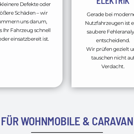
ELEKTRIK
kleinere Defekte oder
ößere Schäden – wir
Gerade bei modern
ümmern uns darum,
Nutzfahrzeugen ist e
s Ihr Fahrzeug schnell
saubere Fehleranal
der einsatzbereit ist.
entscheidend.
Wir prüfen gezielt 
tauschen nicht au
Verdacht.
FÜR WOHNMOBILE & CARAVAN