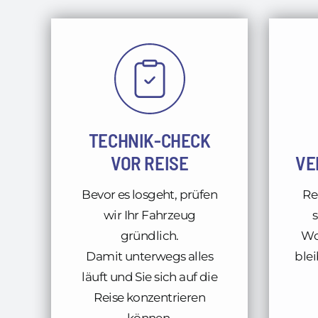
TECHNIK-CHECK
VOR REISE
VE
Bevor es losgeht, prüfen
Re
wir Ihr Fahrzeug
s
gründlich.
Wo
Damit unterwegs alles
blei
läuft und Sie sich auf die
Reise konzentrieren