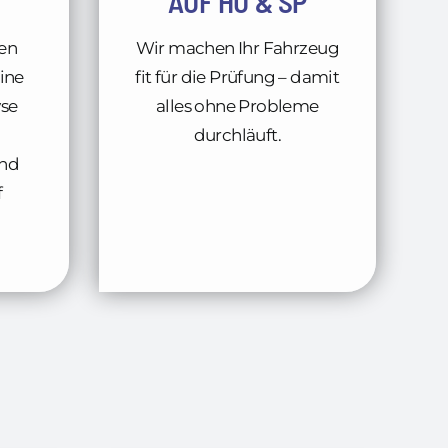
AUF HU & SP
en
Wir machen Ihr Fahrzeug
ine
fit für die Prüfung – damit
yse
alles ohne Probleme
durchläuft.
und
f