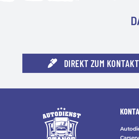
D
DIREKT ZUM KONTAK
KONT
Autodi
Carserv